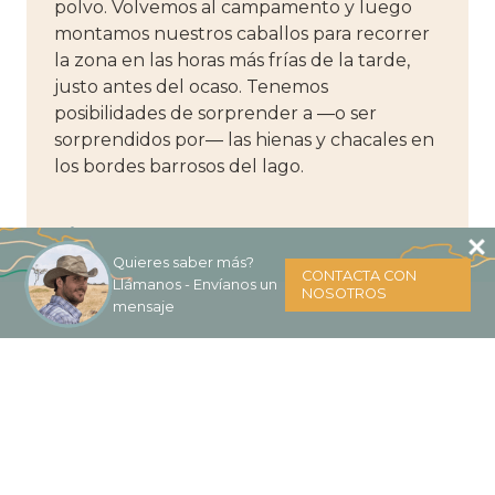
polvo. Volvemos al campamento y luego
montamos nuestros caballos para recorrer
la zona en las horas más frías de la tarde,
justo antes del ocaso. Tenemos
posibilidades de sorprender a ―o ser
sorprendidos por― las hienas y chacales en
los bordes barrosos del lago.
DÍA 8. NO NOS QUEDAMOS QUIETOS.
Quieres saber más?
Madrugamos y dejamos atrás el lago seco e
CONTACTA CON
Llámanos - Envíanos un
NOSOTROS
inquietantemente desolador. No nos
mensaje
quedamos quietos: seguimos con nuestros
caballos el lecho del río hasta llegar al
exuberante y verde prado al pie del volcán
Oldonyo L’engai. Volvemos con la sensaciòn
de quien se reencuentra con un espacio
conocido, familiar: hemos dejado el peligro
atrás.